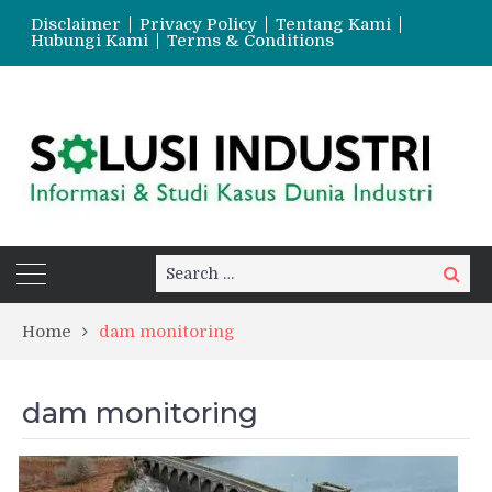
Disclaimer
Privacy Policy
Tentang Kami
Hubungi Kami
Terms & Conditions
Search
Search
for:
Home
dam monitoring
dam monitoring